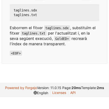
taglines.sdx

Esborrem el fitxer
, substituïm el
taglines.sdx
fitxer
per l'actualitzat i, en la
taglines.txt
seva següent execució,
recrearà
GoldED+
l'índex de manera transparent.
<EOF>
Powered by Forgejo
Version: 11.0.15 Page:
20ms
Template:
2ms
Licenses
API
English