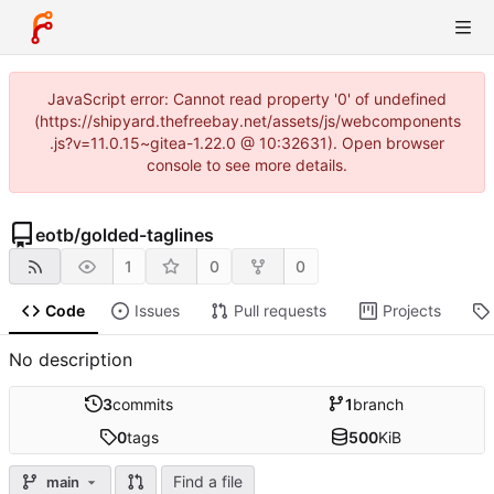
JavaScript error: Cannot read property '0' of undefined
(https://shipyard.thefreebay.net/assets/js/webcomponents
.js?v=11.0.15~gitea-1.22.0 @ 10:32631). Open browser
console to see more details.
eotb
/
golded-taglines
1
0
0
Code
Issues
Pull requests
Projects
No description
3
commits
1
branch
0
tags
500
KiB
Find a file
main