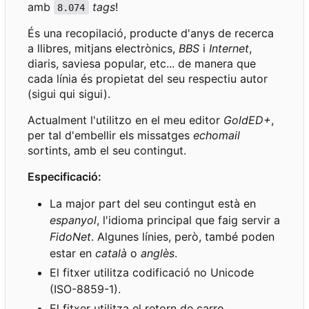
amb
tags
!
8.074
És una recopilació, producte d'anys de recerca
a llibres, mitjans electrònics,
BBS
i
Internet
,
diaris, saviesa popular, etc... de manera que
cada línia és propietat del seu respectiu autor
(sigui qui sigui).
Actualment l'utilitzo en el meu editor
GoldED+
,
per tal d'embellir els missatges
echomail
sortints, amb el seu contingut.
Especificació:
La major part del seu contingut està en
espanyol
, l'idioma principal que faig servir a
FidoNet
. Algunes línies, però, també poden
estar en
català
o
anglès
.
El fitxer utilitza codificació no Unicode
(ISO-8859-1).
El fitxer utilitza el retorn de carro