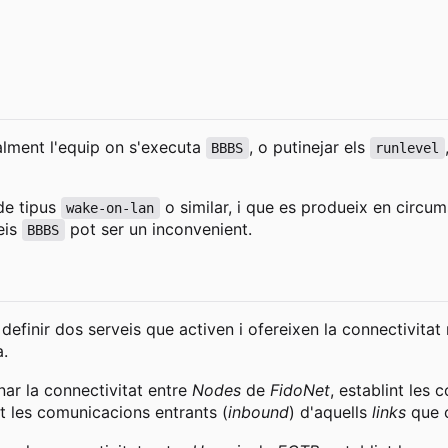
alment l'equip on s'executa
, o putinejar els
BBBS
runlevel
de tipus
o similar, i que es produeix en circu
wake-on-lan
eis
pot ser un inconvenient.
BBBS
definir dos serveis que activen i ofereixen la connectivita
a.
nar la connectivitat entre
Nodes
de
FidoNet
, establint les 
nt les comunicacions entrants (
inbound
) d'aquells
links
que 