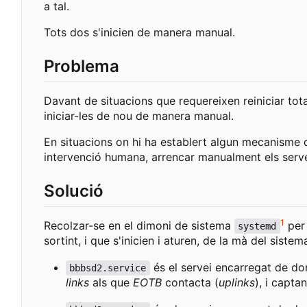
a tal.
Tots dos s'inicien de manera manual.
Problema
Davant de situacions que requereixen reiniciar tot
iniciar-les de nou de manera manual.
En situacions on hi ha establert algun mecanisme 
intervenció humana, arrencar manualment els serv
Solució
1
Recolzar-se en el dimoni de sistema
per 
systemd
sortint, i que s'inicien i aturen, de la mà del sistem
és el servei encarregat de do
bbbsd2.service
links
als que
EOTB
contacta (
uplinks
), i capta