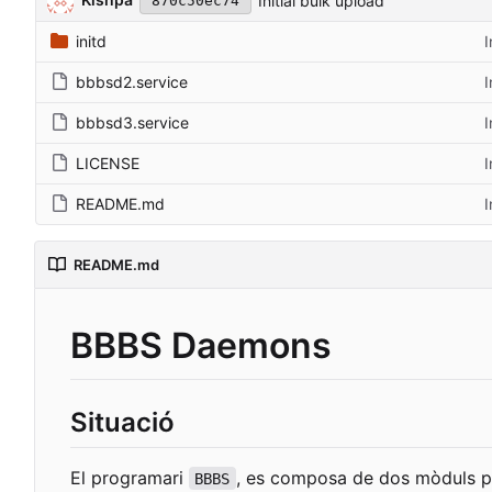
Initial bulk upload
870c50ec74
initd
I
bbbsd2.service
I
bbbsd3.service
I
LICENSE
I
README.md
I
README.md
BBBS Daemons
Situació
El programari
, es composa de dos mòduls pri
BBBS