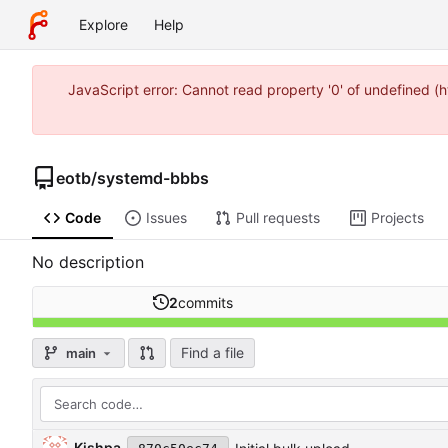
Explore
Help
JavaScript error: Cannot read property '0' of undefined 
eotb
/
systemd-bbbs
Code
Issues
Pull requests
Projects
No description
2
commits
Find a file
main
Kishpa