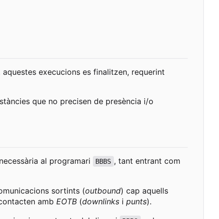
, aquestes execucions es finalitzen, requerint
mstàncies que no precisen de presència i/o
t necessària al programari
, tant entrant com
BBBS
comunicacions sortints (
outbound
) cap aquells
contacten amb
EOTB
(
downlinks
i
punts
).