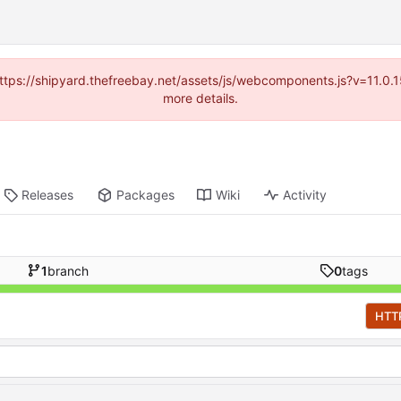
(https://shipyard.thefreebay.net/assets/js/webcomponents.js?v=11.0
more details.
Releases
Packages
Wiki
Activity
1
branch
0
tags
HTT