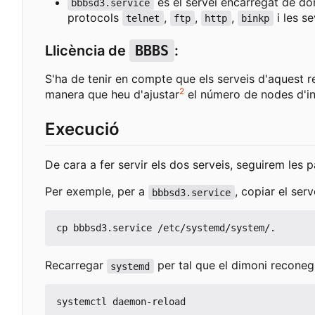
és el servei encarregat de do
bbbsd3.service
protocols
,
,
,
i les s
telnet
ftp
http
binkp
Llicència de
BBBS
:
S'ha de tenir en compte que els serveis d'aquest r
2
manera que heu d'ajustar
el número de nodes d'inic
Execució
De cara a fer servir els dos serveis, seguirem les p
Per exemple, per a
, copiar el serv
bbbsd3.service
Recarregar
per tal que el dimoni reconegu
systemd