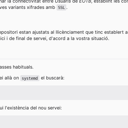
nar la connectivitat entre
Usuaris
de
EOTB
, establint les 
eves variants xifrades amb
.
SSL
epositori estan ajustats al llicènciament que tinc establert
i i de final de servei, d'acord a la vostra situació.
asses habituals.
ei allà on
el buscarà:
systemd
i l'existència del nou servei: