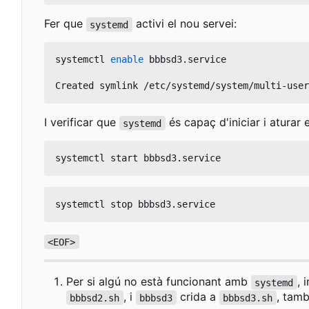
Fer que
activi el nou servei:
systemd
systemctl 
enable
 bbbsd3.service

I verificar que
és capaç d'iniciar i aturar 
systemd
<EOF>
Per si algú no està funcionant amb
, 
systemd
, i
crida a
, tamb
bbbsd2.sh
bbbsd3
bbbsd3.sh