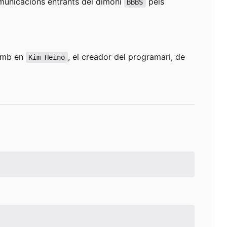
comunicacions entrants del dimoni
pels
BBBS
 amb en
, el creador del programari, de
Kim Heino