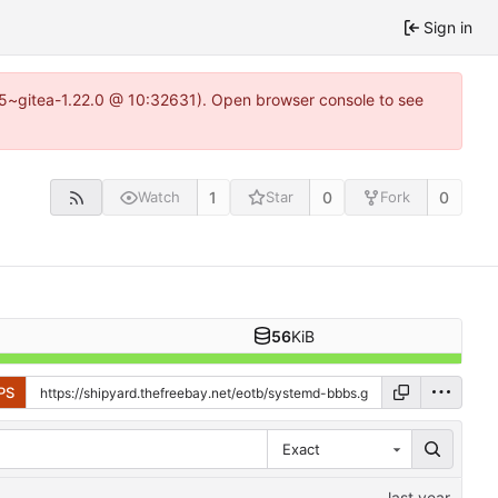
Sign in
.15~gitea-1.22.0 @ 10:32631). Open browser console to see
1
0
0
Watch
Star
Fork
56
KiB
PS
Exact