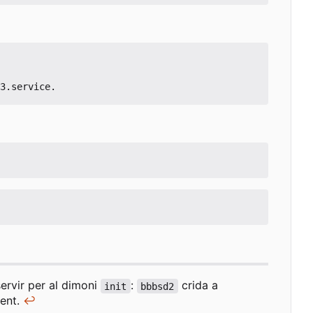
servir per al dimoni
:
crida a
init
bbbsd2
ment.
↩︎