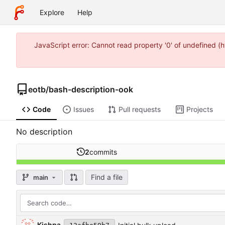
Explore
Help
JavaScript error: Cannot read property '0' of undefined 
eotb
/
bash-description-ook
Code
Issues
Pull requests
Projects
No description
2
commits
Find a file
main
Kishpa