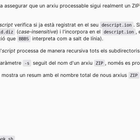
a assegurar que un arxiu processable sigui realment un ZIP
script
verifica si ja està registrat en el seu
. 
descript.ion
(
case-insensitive
) i l'incorpora en el
,
id.diz
descript.ion
ció que
interpreta com a salt de línia).
BBBS
l'
script
processa de manera recursiva tots els subdirectoris.
 paràmetre
seguit del nom d'un arxiu
, només es pro
-s
ZIP
mostra un resum amb el nombre total de nous arxius
ZIP
ook.sh