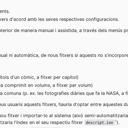
ents.
fitxers d'acord amb les seves respectives configuracions.
erior de manera manual i assistida, a través dels menús pro
ual ni automàtica, de nous fitxers si aquests no s'incorpor
ítols d'un còmic, a fitxer per capítol)
mida comprimit en volums, a fitxer per volum)
 comuna (p. ex. les fotografies diàries que fa la NASA, a fi
us usuaris aquests fitxers, hauria d'optar entre aquestes d
u fitxer i importar-lo al sistema (això semi-automatitzaria 
1
litzaria l'índex en el seu respectiu fitxer
).
descript.ion