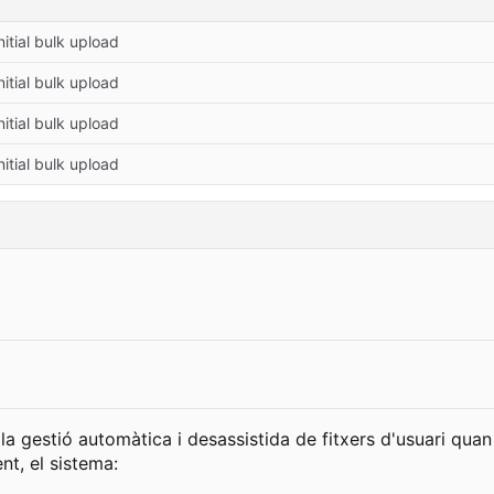
nitial bulk upload
nitial bulk upload
nitial bulk upload
nitial bulk upload
 gestió automàtica i desassistida de fitxers d'usuari quan 
nt, el sistema: