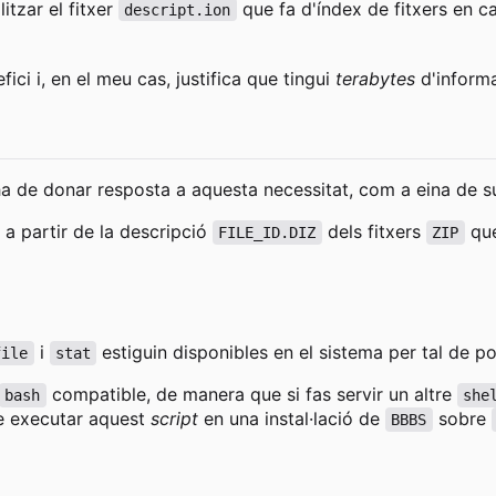
litzar el fitxer
que fa d'índex de fitxers en ca
descript.ion
ici i, en el meu cas, justifica que tingui
terabytes
d'informa
a de donar resposta a aquesta necessitat, com a eina de 
a partir de la descripció
dels fitxers
que
FILE_ID.DIZ
ZIP
i
estiguin disponibles en el sistema per tal de p
file
stat
compatible, de manera que si fas servir un altre
bash
she
e executar aquest
script
en una instal·lació de
sobre
BBBS