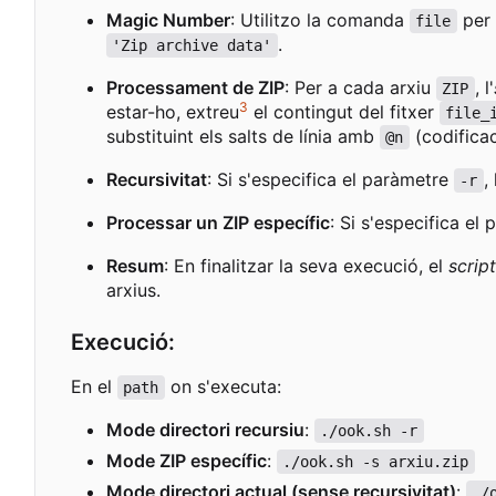
Magic Number
: Utilitzo la comanda
per 
file
.
'Zip archive data'
Processament de ZIP
: Per a cada arxiu
, l'
ZIP
3
estar-ho, extreu
el contingut del fitxer
file_
substituint els salts de línia amb
(codifica
@n
Recursivitat
: Si s'especifica el paràmetre
, 
-r
Processar un ZIP específic
: Si s'especifica el
Resum
: En finalitzar la seva execució, el
script
arxius.
Execució:
En el
on s'executa:
path
Mode directori recursiu
:
./ook.sh -r
Mode ZIP específic
:
./ook.sh -s arxiu.zip
Mode directori actual (sense recursivitat)
:
./