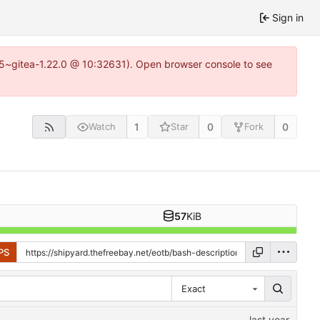
Sign in
.15~gitea-1.22.0 @ 10:32631). Open browser console to see
1
0
0
Watch
Star
Fork
57
KiB
PS
Exact