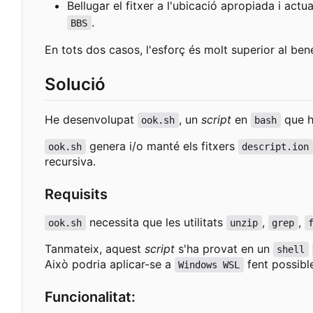
Bellugar el fitxer a l'ubicació apropiada i actua
.
BBS
En tots dos casos, l'esforç és molt superior al benef
Solució
He desenvolupat
, un
script
en
que h
ook.sh
bash
genera i/o manté els fitxers
ook.sh
descript.ion
recursiva.
Requisits
necessita que les utilitats
,
,
ook.sh
unzip
grep
Tanmateix, aquest
script
s'ha provat en un
shell
Això podria aplicar-se a
fent possibl
Windows WSL
Funcionalitat: