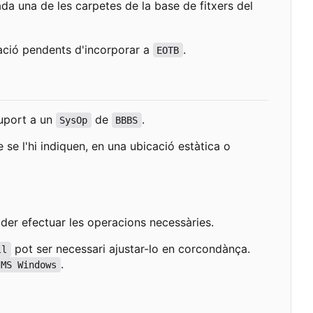
da una de les carpetes de la base de fitxers del
ció pendents d'incorporar a
.
EOTB
suport a un
de
.
SysOp
BBBS
 se l'hi indiquen, en una ubicació estàtica o
oder efectuar les operacions necessàries.
pot ser necessari ajustar-lo en corcondànça.
ll
.
MS Windows