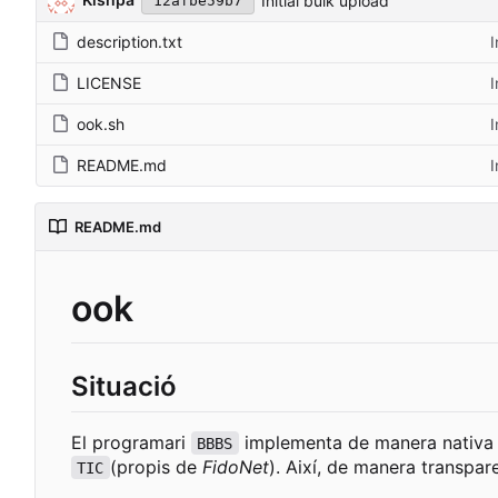
Initial bulk upload
12afbe59b7
description.txt
I
LICENSE
I
ook.sh
I
README.md
I
README.md
ook
Situació
El programari
implementa de manera nativa la
BBBS
(propis de
FidoNet
). Així, de manera transpare
TIC