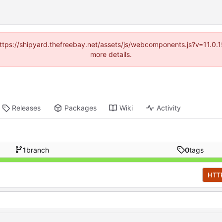
(https://shipyard.thefreebay.net/assets/js/webcomponents.js?v=11.0
more details.
Releases
Packages
Wiki
Activity
1
branch
0
tags
HTT