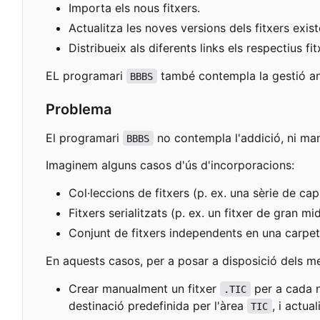
Importa els nous fitxers.
Actualitza les noves versions dels fitxers exist
Distribueix als diferents links els respectius 
EL programari
també contempla la gestió ant
BBBS
Problema
El programari
no contempla l'addició, ni man
BBBS
Imaginem alguns casos d'ús d'incorporacions:
Col·leccions de fitxers (p. ex. una sèrie de cap
Fitxers serialitzats (p. ex. un fitxer de gran 
Conjunt de fitxers independents en una carpeta
En aquests casos, per a posar a disposició dels me
Crear manualment un fitxer
per a cada no
.TIC
destinació predefinida per l'àrea
, i actua
TIC